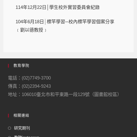
114年12月22日│學生校外實習委員會紀錄
104年6月18日
│
標竿學習─校內標竿學習個案分享
﹝劉以德教授﹞
教育學院
電話：(02)7749-3700
傳真：(02)2394-9243
地址：106010臺北市和平東路一段129號（圖書館校區）
相關連結
研究期刊