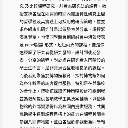
究 及比較課程研究，前者為研究法的課程，教
授安排各組在兩週的時間內閱讀質性研究上層
的哲學觀及其實踐上可採用的研究策略，並要
求各組產出研究計畫以做發表與分享，課程緊
湊且豐富，也使同學體會到研討會中海報發表
及 panel討論 形式，短短兩周的課程，像是快
速經歷了研究者從研究發想、設計到後期發
表、分享的過程，對於處在研究者入門階段的
碩士生而言，是非常適合且收穫良多的課程。
而後者則聚焦於博物館教育，探討博物館如何
為各年齡層的訪客提供服務，特別是在與學校
的合作上，博物館採取何種策略設計符課綱程
並為教師提供各項教學工具及案輔助，以使博
物館的外部資源得以為校園內提供服務，共同
協助學生達到課程目標上的能力在課程其間共
參觀八間博物館，並由各組於參觀後為同學報