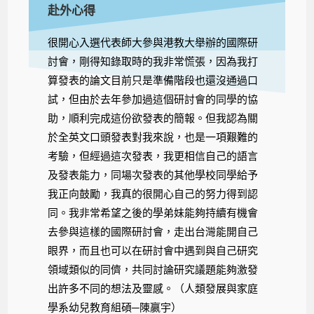
赴外心得
很開心入選代表師大參與港教大舉辦的國際研
討會，剛得知錄取時的我非常慌張，因為我打
算發表的論文目前只是準備階段也還沒通過口
試，但由於去年參加過這個研討會的同學的協
助，順利完成這份欲發表的簡報。但我認為關
於全英文口頭發表對我來說，也是一項艱難的
考驗，但經過這次發表，我更相信自己的語言
及發表能力，同場次發表的其他學校同學給予
我正向鼓勵，我真的很開心自己的努力得到認
同。我非常希望之後的學弟妹能夠持續有機會
去參與這樣的國際研討會，走出台灣能開自己
眼界，而且也可以在研討會中遇到與自己研究
領域類似的同儕，共同討論研究議題能夠激發
出許多不同的想法及靈感。（人類發展與家庭
學系幼兒教育組碩─陳嬴宇）