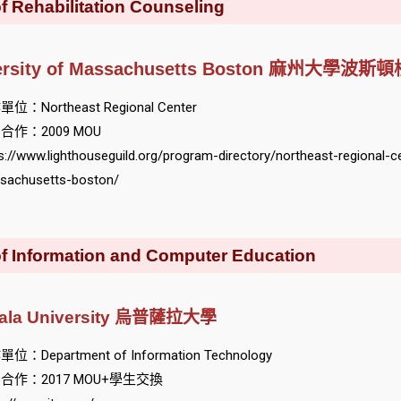
ehabilitation Counseling
ersity of Massachusetts Boston 麻州大學波斯
位：Northeast Regional Center
合作：2009 MOU
s://www.lighthouseguild.org/program-directory/northeast-regional-ce
sachusetts-boston/
nformation and Computer Education
ala University 烏普薩拉大學
位：Department of Information Technology
合作：2017 MOU+學生交換