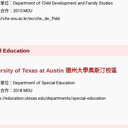
位：Department of Child Development and Family Studies
合作：2015 MOU
://che.snu.ac.kr/en/che_de_fhild
Education
ersity of Texas at Austin 德州大學奧斯汀校區
位：Department of Special Education
合作：2018 MOU
s://education.utexas.edu/departments/special-education