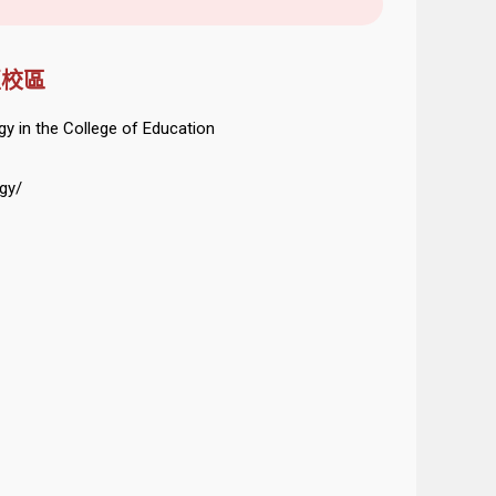
比亞校區
in the College of Education
gy/