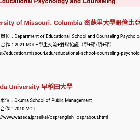
tional Psychology and Counseling
ersity of Missouri, Columbia 密蘇里大學哥倫
位：Department of Educational, School and Counseling Psychology 
合作：2021 MOU+學生交流+雙聯協議（學+碩/碩+碩）
s://education.missouri.edu/educational-school-counseling-psycholo
da University 早稻田大學
位：Okuma School of Public Management
合作：2010 MOU
://www.waseda.jp/seikei/osp/english_osp/about.html