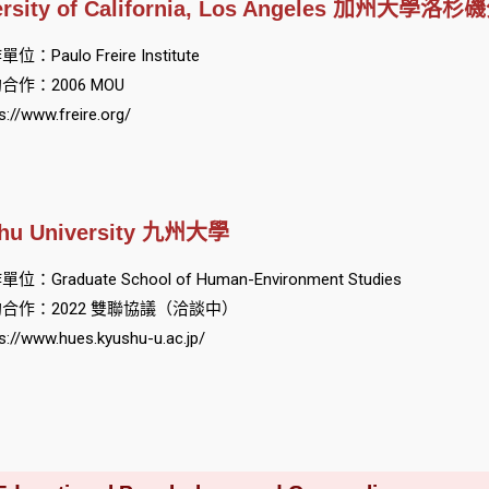
ersity of California, Los Angeles 加州大學洛
位：Paulo Freire Institute
合作：2006 MOU
s://www.freire.org/
hu University 九州大學
位：Graduate School of Human-Environment Studies
合作：2022 雙聯協議（洽談中）
s://www.hues.kyushu-u.ac.jp/