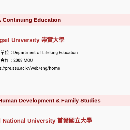
ontinuing Education
gsil University 崇實大學
位：Department of Lifelong Education
合作：2008 MOU
s://pre.ssu.ac.kr/web/eng/home
n Development & Family Studies
l National University 首爾國立大學