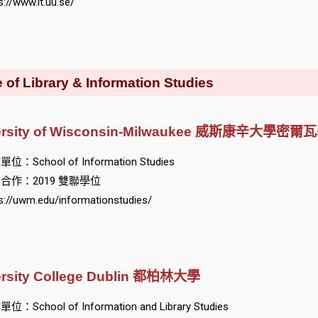
s://www.it.uu.se/
Library & Information Studies
ersity of Wisconsin-Milwaukee 威斯康辛大學密
位：School of Information Studies
合作：2019 雙聯學位
s://uwm.edu/informationstudies/
ersity College Dublin 都柏林大學
位：School of Information and Library Studies