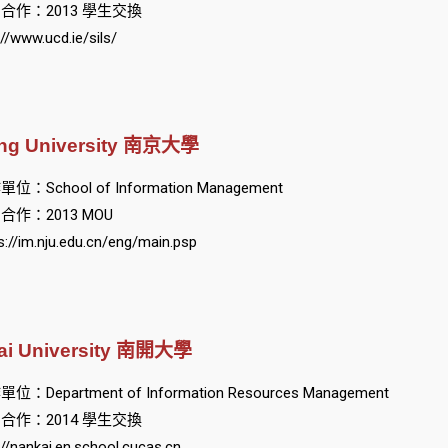
合作：2013 學生交換
://www.ucd.ie/sils/
ing University 南京大學
位：School of Information Management
合作：2013 MOU
s://im.nju.edu.cn/eng/main.psp
ai University 南開大學
位：Department of Information Resources Management
合作：2014 學生交換
://nankai.en.school.cucas.cn