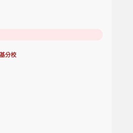
爾瓦基分校