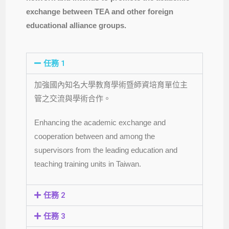
exchange between TEA and other foreign
educational alliance groups.
任務 1
加強國內知名大學教育學術暨師資培育單位主
管之交流與學術合作。
Enhancing the academic exchange and
cooperation between and among the
supervisors from the leading education and
teaching training units in Taiwan.
任務 2
任務 3