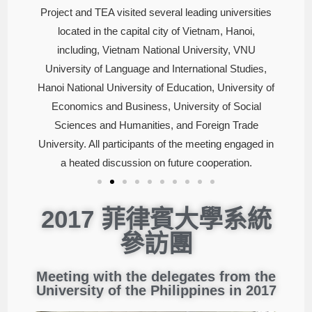
rsities
Project and TEA visited several leading universities
Projec
noi,
located in the capital city of Vietnam, Hanoi,
loc
 VNU
including, Vietnam National University, VNU
inc
udies,
University of Language and International Studies,
Unive
rsity of
Hanoi National University of Education, University of
Hanoi N
ocial
Economics and Business, University of Social
Econ
rade
Sciences and Humanities, and Foreign Trade
Sci
gaged in
University. All participants of the meeting engaged in
Univers
on.
a heated discussion on future cooperation.
a 
2017 菲律賓大學系統
參訪團
Meeting with the delegates from the
University of the Philippines in 2017