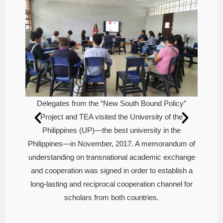
Delegates from the “New South Bound Policy”
Project and TEA visited the University of the
licy”
Philippines (UP)—the best university in the
 the
Del
Philippines—in November, 2017. A memorandum of
the
Pro
understanding on transnational academic exchange
ndum of
Ph
and cooperation was signed in order to establish a
xchange
Philip
long-lasting and reciprocal cooperation channel for
blish a
unders
scholars from both countries.
nel for
and co
long-l