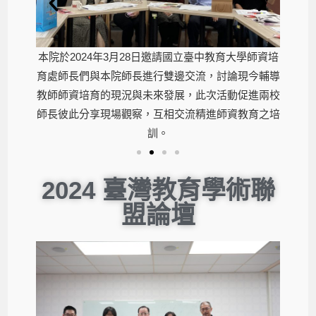
學師資培
本院於2024年3月28日邀請國立臺中教育大學師資培
本院於
現今輔導
育處師長們與本院師長進行雙邊交流，討論現今輔導
育處師
促進兩校
教師師資培育的現況與未來發展，此次活動促進兩校
教師師
教育之培
師長彼此分享現場觀察，互相交流精進師資教育之培
師長彼
訓。
2024 臺灣教育學術聯
盟論壇