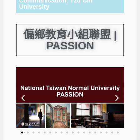
Communication, Tzu Chi
University
偏鄉教育小組聯盟 |
PASSION