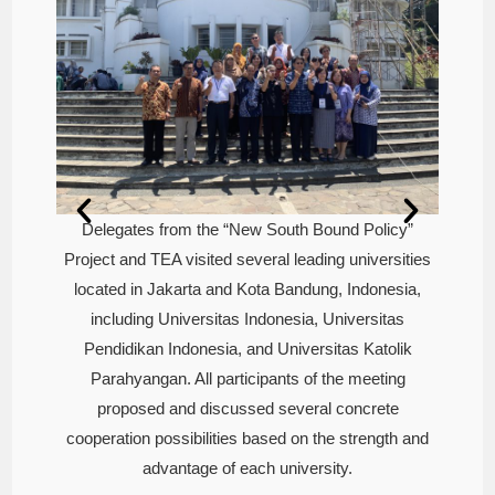
Delegates from the “New South Bound Policy”
Del
licy”
Project and TEA visited several leading universities
Projec
rsities
located in Jakarta and Kota Bandung, Indonesia,
locat
nesia,
including Universitas Indonesia, Universitas
inc
itas
Pendidikan Indonesia, and Universitas Katolik
Pen
tolik
Parahyangan. All participants of the meeting
Par
ting
proposed and discussed several concrete
pr
ete
cooperation possibilities based on the strength and
cooper
gth and
advantage of each university.