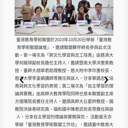
「臺灣教
臺灣教育學術聯盟於2023年10月20日舉辦「臺灣教
臺灣教
此次活
育學術聯盟論壇」，邀請聯盟夥伴師長參與此次活
育學
由慈濟大
動，第一場次為「跨文化學習與志工培育」由慈濟大
動，第
洪雯柔教
學何縕琪副校長擔任主持人，邀請暨南大學洪雯柔教
學何縕
惠校長、
授、臺師大胡翠君助理教授、慈大附中李玲惠校長、
授、臺
語志工培
慈濟大學李姿穎講師等擔任與談人，分享華語志工培
慈濟大
學習的理
育與跨文化學習的表現；第二場次為「自主學習的理
育與跨
盟副主席
論與實務」由高師大教育學院同時也是本聯盟副主席
論與實
教授、國
方德隆院長擔任主持人，邀請高師大丘愛鈴教授、國
方德隆
擔任與談
教院洪詠善研究員、福和國中陳君武校長等擔任與談
教院洪
動當天亦
人，分享自主學習的理論與實務探究。 活動當天亦
人，分
中教育大
舉辦「臺灣教育學術聯盟工作坊」，邀請臺中教育大
舉辦「