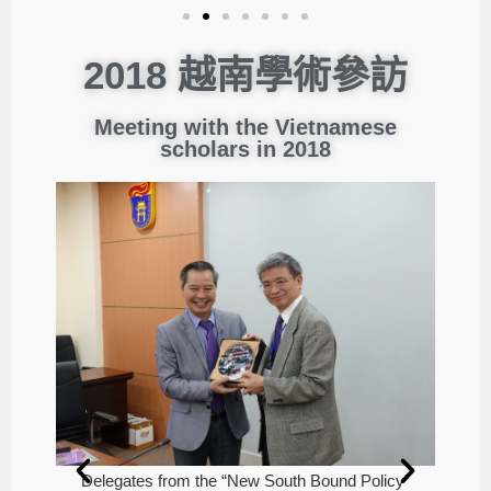
2018 越南學術參訪
Meeting with the Vietnamese
scholars in 2018
licy”
Delegates from the “New South Bound Policy”
Del