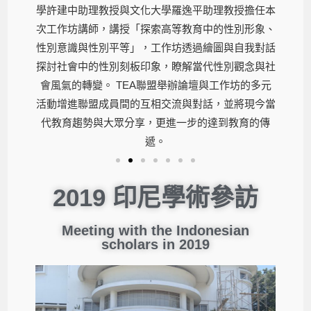
授擔任本
學許建中助理教授與文化大學羅逸平助理教授擔任本
學許建
別形象、
次工作坊講師，講授「探索高等教育中的性別形象、
次工作
自我對話
性別意識與性別平等」，工作坊透過繪圖與自我對話
性別意
觀念與社
探討社會中的性別刻板印象，瞭解當代性別觀念與社
探討社
坊的多元
會風氣的轉變。 TEA聯盟舉辦論壇與工作坊的多元
會風氣
將現今當
活動增進聯盟成員間的互相交流與對話，並將現今當
活動增
育的傳
代教育趨勢與大眾分享，更進一步的達到教育的傳
代教
遞。
2019 印尼學術參訪
Meeting with the Indonesian
scholars in 2019