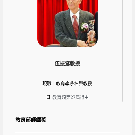
伍振鷟教授
現職｜教育學系名譽教授
教育類第27屆得主
教育部師鐸獎