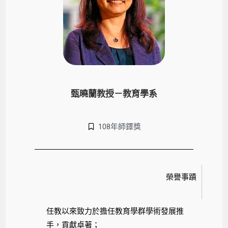
甄曉蘭教授－教育學系
108年師鐸獎
榮譽事蹟
任教以來致力於擔任教育學群學術發展推
手，貢獻卓著；