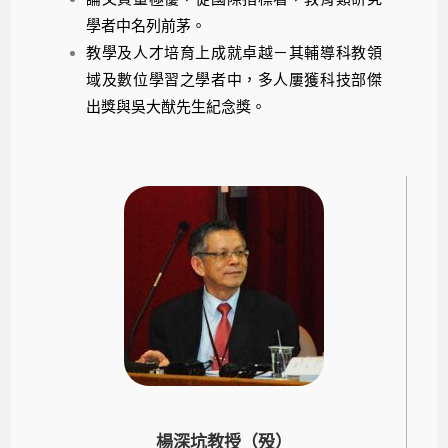
學者中名列前茅。
教學及人才培育上成就卓越－其輔導科教領
域及數位學習之學者中，多人屢獲科技部傑
出獎與吳大猷先生紀念獎。
楊深坑教授（殁）