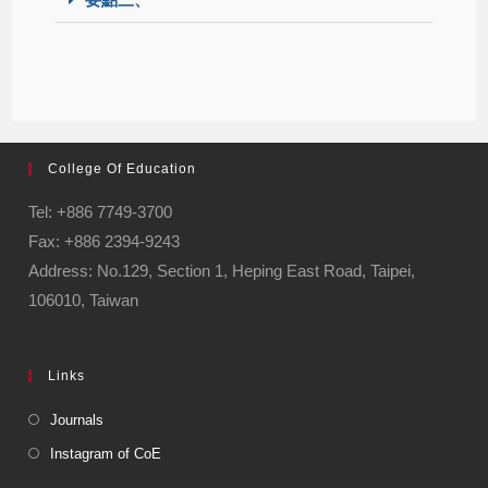
College Of Education
Tel: +886 7749-3700
Fax: +886 2394-9243
Address: No.129, Section 1, Heping East Road, Taipei,
106010, Taiwan
Links
Journals
Instagram of CoE